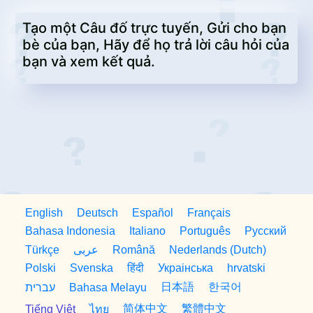
Tạo một Câu đố trực tuyến, Gửi cho bạn
bè của bạn, Hãy để họ trả lời câu hỏi của
bạn và xem kết quả.
English
Deutsch
Español
Français
Bahasa Indonesia
Italiano
Português
Русский
Türkçe
Română
Nederlands (Dutch)
عربى
Polski
Svenska
हिंदी
Украiнська
hrvatski
日本語
한국어
עברית
Bahasa Melayu
简体中文
繁體中文
Tiếng Việt
ไทย