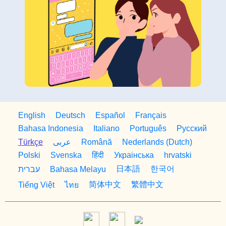
English
Deutsch
Español
Français
Bahasa Indonesia
Italiano
Português
Русский
Türkçe
Română
Nederlands (Dutch)
عربى
Polski
Svenska
हिंदी
Украiнська
hrvatski
日本語
한국어
עברית
Bahasa Melayu
简体中文
繁體中文
Tiếng Việt
ไทย