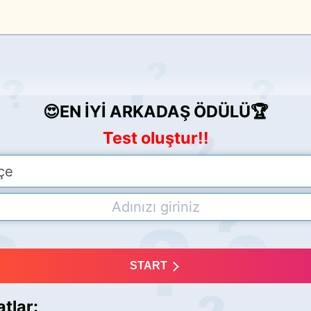
😍EN İYİ ARKADAŞ ÖDÜLÜ🏆
Test oluştur!!
START
tlar: