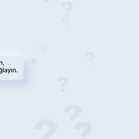
n,
ğlayın.