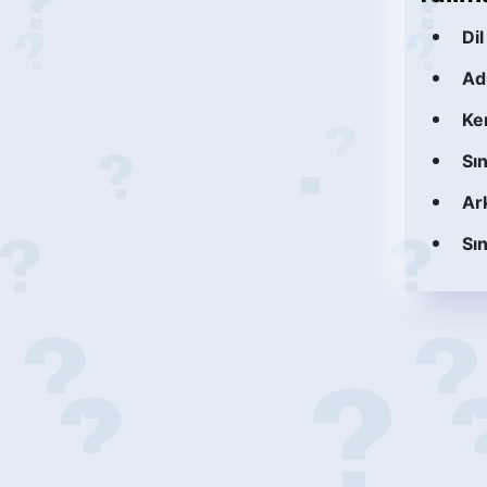
Dil
Adı
Ken
Sın
Ar
Sın