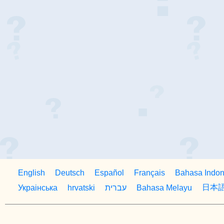
English
Deutsch
Español
Français
Bahasa Indon
日本
Украiнська
hrvatski
עברית
Bahasa Melayu